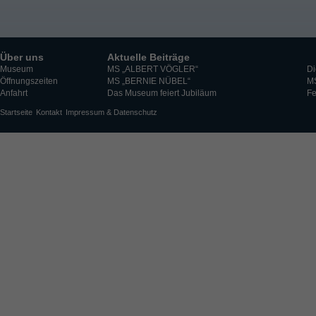
Über uns
Aktuelle Beiträge
Museum
MS „ALBERT VÖGLER“
Di
Öffnungszeiten
MS „BERNIE NÜBEL“
M
Anfahrt
Das Museum feiert Jubiläum
Fe
Startseite
Kontakt
Impressum & Datenschutz