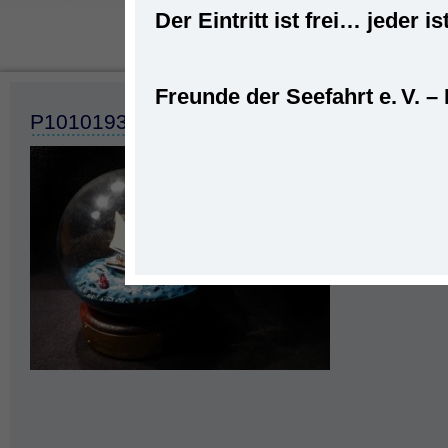
Der Eintritt ist frei… jede
Freunde der Seefahrt e. V. –
Startseite
»
Bud
P1010193