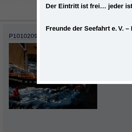
Der Eintritt ist frei… jede
Freunde der Seefahrt e. V. –
Startseite
»
Bud
P1010209