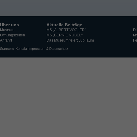
Über uns
Aktuelle Beiträge
Museum
MS „ALBERT VÖGLER“
Di
Öffnungszeiten
MS „BERNIE NÜBEL“
M
Anfahrt
Das Museum feiert Jubiläum
Fe
Startseite
Kontakt
Impressum & Datenschutz