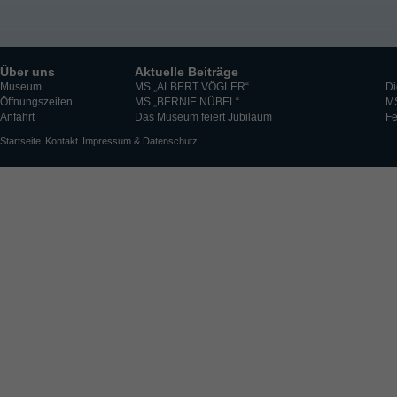
Über uns
Aktuelle Beiträge
Museum
MS „ALBERT VÖGLER“
Di
Öffnungszeiten
MS „BERNIE NÜBEL“
M
Anfahrt
Das Museum feiert Jubiläum
Fe
Startseite
Kontakt
Impressum & Datenschutz