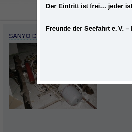
Der Eintritt ist frei… jede
Freunde der Seefahrt e. V. –
Startseite
»
Umbau
SANYO DIGITAL CAMERA