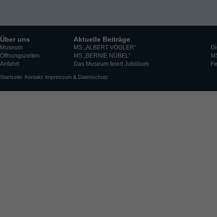
Über uns
Aktuelle Beiträge
Museum
MS „ALBERT VÖGLER“
Di
Öffnungszeiten
MS „BERNIE NÜBEL“
M
Anfahrt
Das Museum feiert Jubiläum
Fe
Startseite
Kontakt
Impressum & Datenschutz