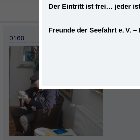
Der Eintritt ist frei… jede
Freunde der Seefahrt e. V. –
Starts
0160