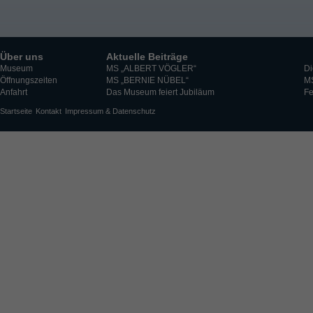
Über uns
Aktuelle Beiträge
Museum
MS „ALBERT VÖGLER“
Di
Öffnungszeiten
MS „BERNIE NÜBEL“
M
Anfahrt
Das Museum feiert Jubiläum
Fe
Startseite
Kontakt
Impressum & Datenschutz