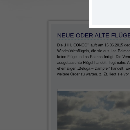
NEUE ODER ALTE FLÜGE
Die „HHL CONGO“ läuft am 15.06.2015 gege
Windmühlenflügeln, die sie aus Las Palmas
keine Flügel in Las Palmas fertigt. Die Ver
ausgetauschte Flügel handelt, liegt nahe. 
ehemaligen „Beluga – Dampfer“ handelt, wi
weitere Order zu warten. z. Zt. liegt sie 