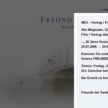
NEU – Vortrag / 
Alle Mitglieder, 
Film / Vortrag üb
–
„ 20 Jahre Ver
24.07.2006 – 24.
Kommen Sie vorbe
Vereins FREUNDE
Termin: Freitag, d
Ort: Zwischen be
Der Eintritt ist 
Freunde der Seefa