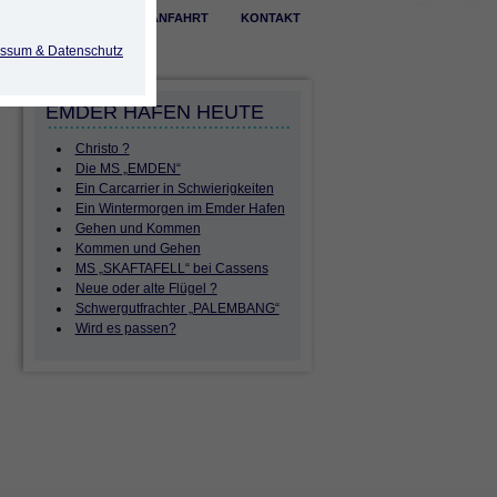
ÖFFNUNGSZEITEN
ANFAHRT
KONTAKT
ssum & Datenschutz
EMDER HAFEN HEUTE
Christo ?
Die MS „EMDEN“
Ein Carcarrier in Schwierigkeiten
Ein Wintermorgen im Emder Hafen
Gehen und Kommen
Kommen und Gehen
MS „SKAFTAFELL“ bei Cassens
Neue oder alte Flügel ?
Schwergutfrachter „PALEMBANG“
Wird es passen?