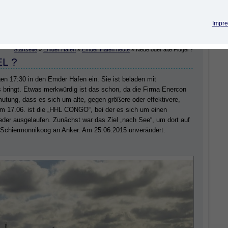
Impre
Startseite
»
Emder Hafen
»
Emder Hafen heute
»
Neue oder alte Flügel ?
L ?
n 17:30 in den Emder Hafen ein. Sie ist beladen mit
 bringt. Etwas merkwürdig ist das schon, da die Firma Enercon
mutung, dass es sich um alte, gegen größere oder effektivere,
Am 17.06. ist die „HHL CONGO“, bei der es sich um einen
eder ausgelaufen. Zunächst war das Ziel „nach See“, um dort auf
vor Schiermonnikoog an Anker. Am 25.06.2015 unverändert.