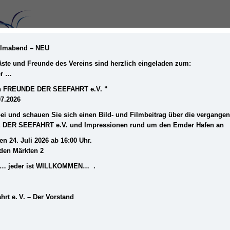
Filmabend – NEU
Gäste und Freunde des Vereins sind herzlich eingeladen zum:
er …
STARTSEITE
MUSEUM
DER VEREIN
ein FREUNDE DER SEEFAHRT e.V. “
07.2026
i und schauen Sie sich einen Bild- und Filmbeitrag über die vergange
 DER SEEFAHRT e.V. und Impressionen rund um den Emder Hafen an
en 24. Juli 2026 ab 16:00 Uhr.
iden Märkten 2
frei… jeder ist WILLKOMMEN… .
hrt e. V. – Der Vorstand