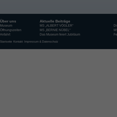
Über uns
Aktuelle Beiträge
Museum
MS „ALBERT VÖGLER“
Di
Öffnungszeiten
MS „BERNIE NÜBEL“
M
Anfahrt
Das Museum feiert Jubiläum
Fe
Startseite
Kontakt
Impressum & Datenschutz