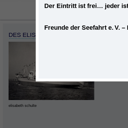
Der Eintritt ist frei… jede
Freunde der Seefahrt e. V. –
Startseite
»
Startseite
»
DES EL
DES ELISABETH SCHULTE 28.03. 1956 
elisabeth schulte