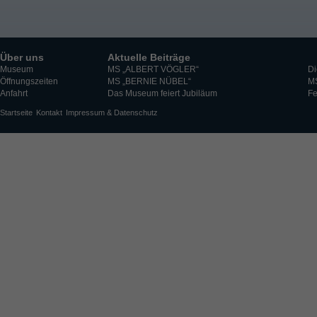
Über uns
Aktuelle Beiträge
Museum
MS „ALBERT VÖGLER“
Di
Öffnungszeiten
MS „BERNIE NÜBEL“
M
Anfahrt
Das Museum feiert Jubiläum
Fe
Startseite
Kontakt
Impressum & Datenschutz