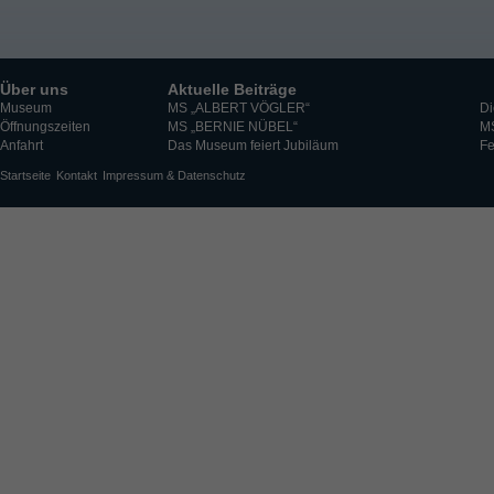
Über uns
Aktuelle Beiträge
Museum
MS „ALBERT VÖGLER“
Di
Öffnungszeiten
MS „BERNIE NÜBEL“
M
Anfahrt
Das Museum feiert Jubiläum
Fe
Startseite
Kontakt
Impressum & Datenschutz