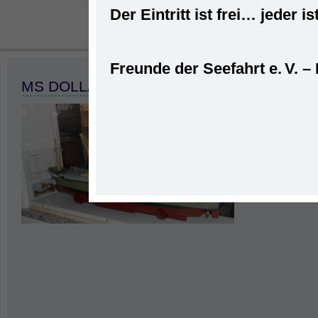
Der Eintritt ist frei… jede
Freunde der Seefahrt e. V. –
Startseite
»
Sc
MS DOLLART