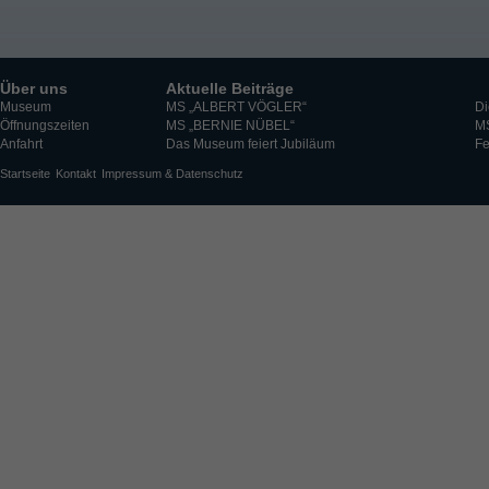
Über uns
Aktuelle Beiträge
Museum
MS „ALBERT VÖGLER“
Di
Öffnungszeiten
MS „BERNIE NÜBEL“
M
Anfahrt
Das Museum feiert Jubiläum
Fe
Startseite
Kontakt
Impressum & Datenschutz