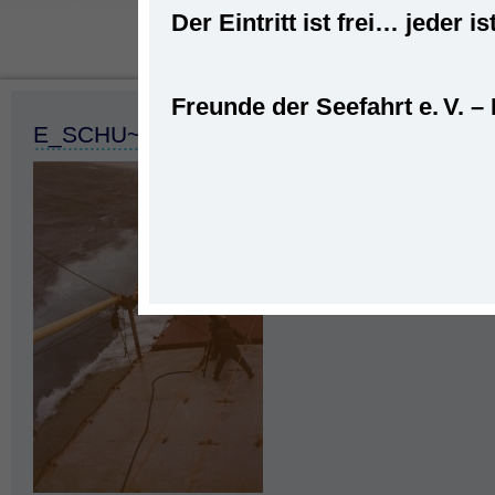
Der Eintritt ist frei… jede
Freunde der Seefahrt e. V. –
Startseite
»
Schlechtwetter
»
E_SCHU~2