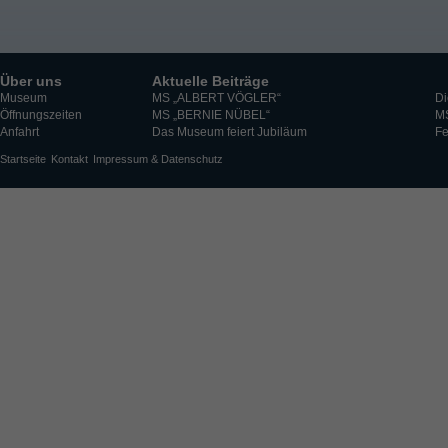
Über uns
Aktuelle Beiträge
Museum
MS „ALBERT VÖGLER“
Di
Öffnungszeiten
MS „BERNIE NÜBEL“
M
Anfahrt
Das Museum feiert Jubiläum
Fe
Startseite
Kontakt
Impressum & Datenschutz