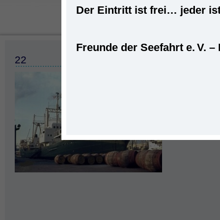
Der Eintritt ist frei… jede
Freunde der Seefahrt e. V. –
Startseite
»
Seefahrt
»
22