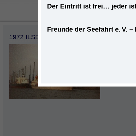
Der Eintritt ist frei… jede
Freunde der Seefahrt e. V. –
Startseite
»
Seefahrt
»
Schiffe
»
MS „ELISABETH SCHUL
1972 ILSE SCHULTE 02 (JIN JIANG)