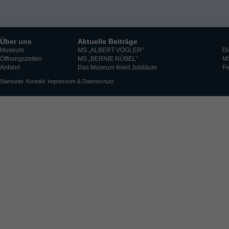
Über uns
Aktuelle Beiträge
Museum
MS „ALBERT VÖGLER“
Di
Öffnungszeiten
MS „BERNIE NÜBEL“
M
Anfahrt
Das Museum feiert Jubiläum
Fe
Startseite
Kontakt
Impressum & Datenschutz