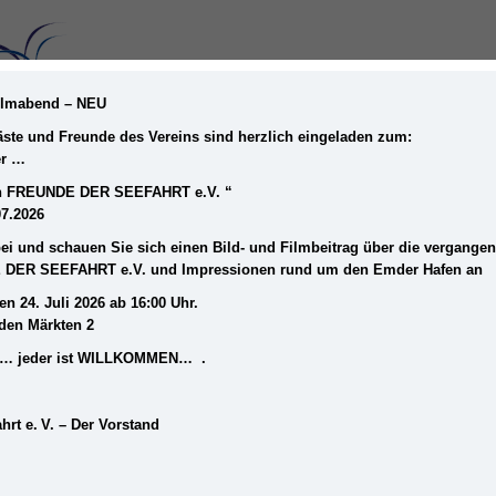
Filmabend – NEU
Gäste und Freunde des Vereins sind herzlich eingeladen zum:
er …
STARTSEITE
MUSEUM
DER VEREIN
ein FREUNDE DER SEEFAHRT e.V. “
07.2026
i und schauen Sie sich einen Bild- und Filmbeitrag über die vergange
 DER SEEFAHRT e.V. und Impressionen rund um den Emder Hafen an
en 24. Juli 2026 ab 16:00 Uhr.
iden Märkten 2
frei… jeder ist WILLKOMMEN… .
hrt e. V. – Der Vorstand