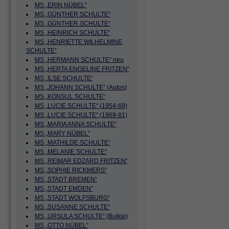
MS „ERIN NÜBEL“
MS „GÜNTHER SCHULTE“
MS „GÜNTHER SCHULTE“
MS „HEINRICH SCHULTE“
MS „HENRIETTE WILHELMINE
SCHULTE“
MS „HERMANN SCHULTE“ neu
MS „HERTA ENGELINE FRITZEN“
MS „ILSE SCHULTE“
MS „JOHANN SCHULTE“ (Autos)
MS „KONSUL SCHULTE“
MS „LUCIE SCHULTE“ (1954-69)
MS „LUCIE SCHULTE“ (1969-81)
MS „MARIA ANNA SCHULTE“
MS „MARY NÜBEL“
MS „MATHILDE SCHULTE“
MS „MELANIE SCHULTE“
MS „REIMAR EDZARD FRITZEN“
MS „SOPHIE RICKMERS“
MS „STADT BREMEN“
MS „STADT EMDEN“
MS „STADT WOLFSBURG“
MS „SUSANNE SCHULTE“
MS „URSULA SCHULTE“ (Bulkie)
MS „OTTO NÜBEL“