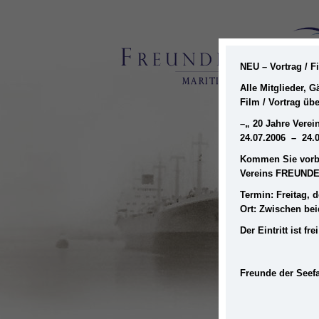
NEU – Vortrag / 
Alle Mitglieder, 
Film / Vortrag üb
–
„ 20 Jahre Ver
24.07.2006 – 24.
Kommen Sie vorbe
Vereins FREUNDE
Termin: Freitag, d
Ort: Zwischen be
Der Eintritt ist 
Freunde der Seefa