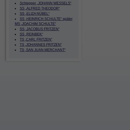
Schlepper „JOHANN WESSELS“
SS „ALFRED THEODOR“
SS „ELIZA NÜBEL“
SS „HEINRICH SCHULTE“ später
MS „JOACHIM SCHULTE“
SS „JACOBUS FRITZEN“
SS „REINBEK“
TS „CARL FRITZEN“
TS „JOHANNES FRITZEN“
TS „SAN JUAN MERCHANT“