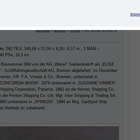
Impre
Startseite
»
Seefahrt
»
Schiffe
»
MS „ELISE SCHULTE“
w, 260 TEU, 145,68 x 21,04 x 9,24 / 8,17 m , 1 MAN –
690 PSe, 16,5 kn.
der Baunummer 969 von der AG „Weser“ Seebeckwerft als „ELISE
“- Schifffahrtsgesellschaft AG, Bremen abgeliefert. Im Dezember
Bremen, KR F.A. Vinnen & Co., Bremen, umbenannt in
 „CONCORDIA MOON“. 1979 umbenannt in „SUSANNE VINNEN“.
Shipping Corporation, Panama. 1982 an die Nomac Shipping Co.,
ie Pentire Shipping Co. Ltd. Mgr. Inter Shipping & Trading SA:
1993 umbenannt in „SPINOZA“. 1994 an Mrg. Santfjord Ship
e Verbleib ist unbekannt