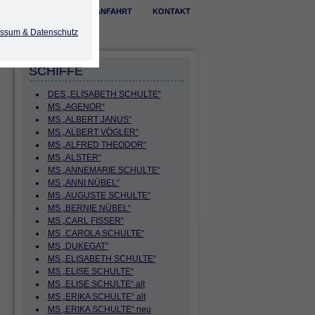
ÖFFNUNGSZEITEN
ANFAHRT
KONTAKT
ssum & Datenschutz
SCHIFFE
DES „ELISABETH SCHULTE“
MS „AGENOR“
MS „ALBERT JANUS“
MS „ALBERT VÖGLER“
MS „ALFRED THEODOR“
MS „ALSTER“
MS „ANNEMARIE SCHULTE“
MS „ANNI NÜBEL“
MS „AUGUSTE SCHULTE“
MS „BERNIE NÜBEL“
MS „CARL FISSER“
MS „CAROLA SCHULTE“
MS „DUKEGAT“
MS „ELISABETH SCHULTE“
MS „ELISE SCHULTE“
MS „ELISE SCHULTE“ alt
MS „ERIKA SCHULTE“ alt
MS „ERIKA SCHULTE“ neu