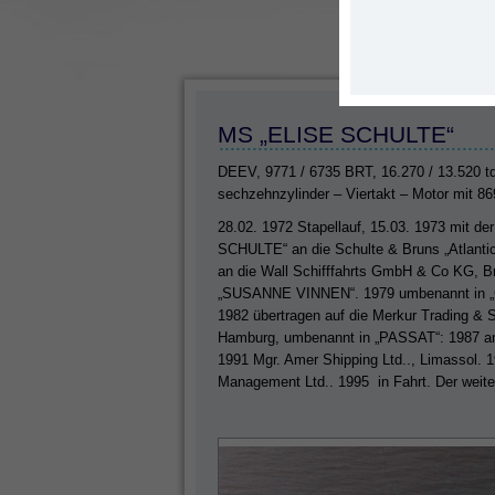
MS „ELISE SCHULTE“
DEEV, 9771 / 6735 BRT, 16.270 / 13.520 td
sechzehnzylinder – Viertakt – Motor mit 8
28.02. 1972 Stapellauf, 15.03. 1973 mit 
SCHULTE“ an die Schulte & Bruns „Atlantic
an die Wall Schifffahrts GmbH & Co KG, 
„SUSANNE VINNEN“. 1979 umbenannt in
1982 übertragen auf die Merkur Trading & 
Hamburg, umbenannt in „PASSAT“: 1987 an d
1991 Mgr. Amer Shipping Ltd.., Limassol. 
Management Ltd.. 1995 in Fahrt. Der weiter