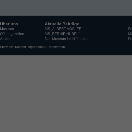
Über uns
Aktuelle Beiträge
Museum
MS „ALBERT VÖGLER“
Di
Öffnungszeiten
MS „BERNIE NÜBEL“
M
Anfahrt
Das Museum feiert Jubiläum
Fe
Startseite
Kontakt
Impressum & Datenschutz