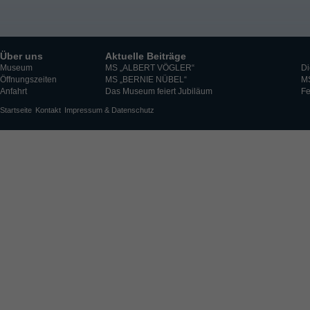
Über uns
Aktuelle Beiträge
Museum
MS „ALBERT VÖGLER“
Di
Öffnungszeiten
MS „BERNIE NÜBEL“
M
Anfahrt
Das Museum feiert Jubiläum
Fe
Startseite
Kontakt
Impressum & Datenschutz