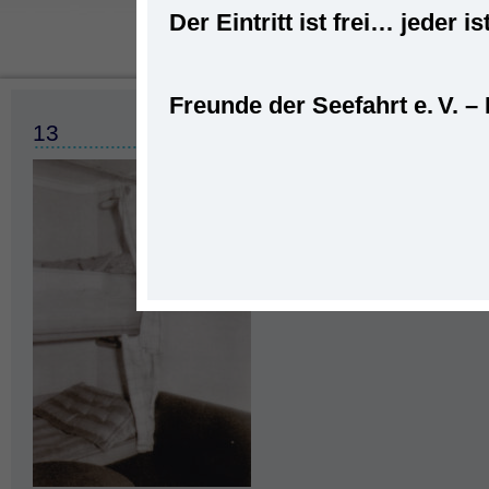
Der Eintritt ist frei… jede
Freunde der Seefahrt e. V. –
Startseite
»
Seefahr
13