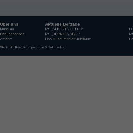
Über uns
Aktuelle Beiträge
Museum
MS „ALBERT VÖGLER“
Di
Öffnungszeiten
MS „BERNIE NÜBEL“
M
Anfahrt
Das Museum feiert Jubiläum
Fe
Startseite
Kontakt
Impressum & Datenschutz