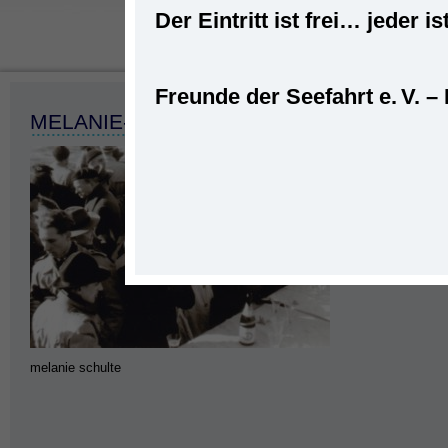
Der Eintritt ist frei… jede
Freunde der Seefahrt e. V. –
Startseite
»
Seefahrt
»
Schiffe
»
MS „
MELANIE-PROBEFAHRT-5
melanie schulte