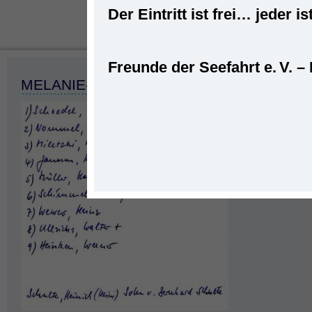
Der Eintritt ist frei… jede
Freunde der Seefahrt e. V. –
Startseite
»
Seefahrt
»
Schiffe
»
MS „
MELANIE-PROBEFAHRT-6