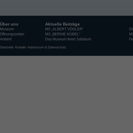
Über uns
Aktuelle Beiträge
Museum
MS „ALBERT VÖGLER“
Di
Öffnungszeiten
MS „BERNIE NÜBEL“
M
Anfahrt
Das Museum feiert Jubiläum
Fe
Startseite
Kontakt
Impressum & Datenschutz