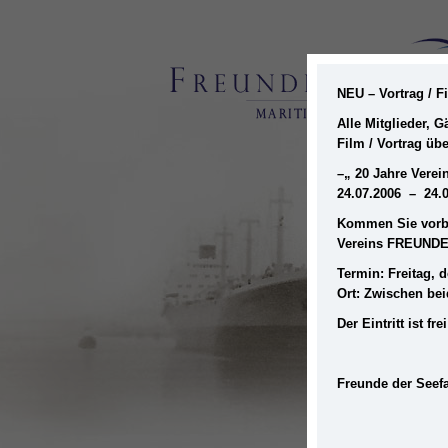
NEU – Vortrag / 
Alle Mitglieder, 
Film / Vortrag üb
–
„ 20 Jahre Ver
24.07.2006 – 24.
Kommen Sie vorbe
Vereins FREUNDE
Termin: Freitag, d
Ort: Zwischen be
Der Eintritt ist 
Freunde der Seefa