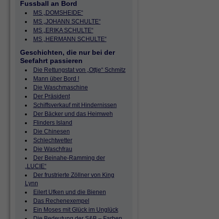
Fussball an Bord
MS „DOMSHEIDE“
MS „JOHANN SCHULTE“
MS „ERIKA SCHULTE“
MS „HERMANN SCHULTE“
Geschichten, die nur bei der
Seefahrt passieren
Die Rettungstat von „Ottje“ Schmitz
Mann über Bord !
Die Waschmaschine
Der Präsident
Schiffsverkauf mit Hindernissen
Der Bäcker und das Heimweh
Flinders Island
Die Chinesen
Schlechtwetter
Die Waschfrau
Der Beinahe-Ramming der
„LUCIE“
Der frustrierte Zöllner von King
Lynn
Eilert Ufken und die Bienen
Das Rechenexempel
Ein Moses mit Glück im Unglück
Die Bedeutung der S&B – Farben