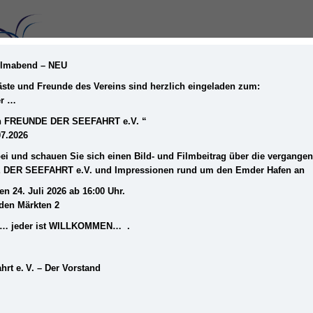
Filmabend – NEU
Gäste und Freunde des Vereins sind herzlich eingeladen zum:
er …
STARTSEITE
MUSEUM
DER VEREIN
ein FREUNDE DER SEEFAHRT e.V. “
07.2026
i und schauen Sie sich einen Bild- und Filmbeitrag über die vergange
 DER SEEFAHRT e.V. und Impressionen rund um den Emder Hafen an
en 24. Juli 2026 ab 16:00 Uhr.
iden Märkten 2
frei… jeder ist WILLKOMMEN… .
hrt e. V. – Der Vorstand