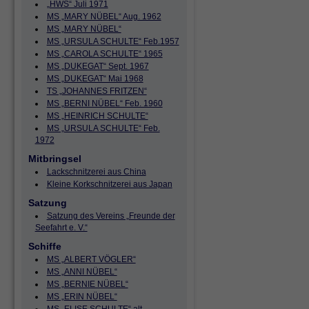
„HWS“ Juli 1971
MS „MARY NÜBEL“ Aug. 1962
MS „MARY NÜBEL“
MS „URSULA SCHULTE“ Feb.1957
MS „CAROLA SCHULTE“ 1965
MS „DUKEGAT“ Sept. 1967
MS „DUKEGAT“ Mai 1968
TS „JOHANNES FRITZEN“
MS „BERNI NÜBEL“ Feb. 1960
MS „HEINRICH SCHULTE“
MS „URSULA SCHULTE“ Feb.
1972
Mitbringsel
Lackschnitzerei aus China
Kleine Korkschnitzerei aus Japan
Satzung
Satzung des Vereins „Freunde der
Seefahrt e. V.“
Schiffe
MS „ALBERT VÖGLER“
MS „ANNI NÜBEL“
MS „BERNIE NÜBEL“
MS „ERIN NÜBEL“