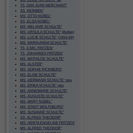
MS „ELISE SCHULTE“ alt
TS „SAN JUAN MERCHANT“
SS „REINBEK“
MS „OTTO NÜBEL“
SS „ELIZA NÜBEL“
MS „MELANIE SCHULTE“
MS „URSULA SCHULTE“ (Bulkie)
MS „LUCIE SCHULTE“ (1954-69)
MS „MARIA ANNA SCHULTE“
TS „CARL FRITZEN“
TS „JOHANNES FRITZEN“
MS „MATHILDE SCHULTE“
MS „ALSTER“
MS „SOPHIE RICKMERS“
MS „ELISE SCHULTE“
MS „HERMANN SCHULTE“ neu
MS „ERIKA SCHULTE“ neu
MS „ANNEMARIE SCHULTE“
MS „AUGUSTE SCHULTE“
MS „MARY NÜBEL“
MS „STADT WOLFSBURG“
MS „SUSANNE SCHULTE“
SS „ALFRED THEODOR“
MS „HERTA ENGELINE FRITZEN“
MS „ALFRED THEODOR“