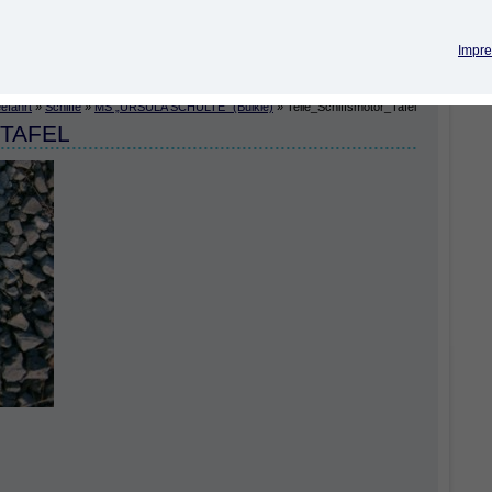
Impre
efahrt
»
Schiffe
»
MS „URSULA SCHULTE“ (Bulkie)
»
Teile_Schiffsmotor_Tafel
TAFEL