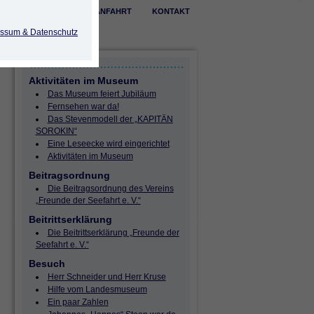
ÖFFNUNGSZEITEN
ANFAHRT
KONTAKT
ssum & Datenschutz
Aktivitäten im Museum
Das Museum feiert Jubiläum
Fernsehen war da!
Das Stevenmodell der „KAPITÄN
SOROKIN“
Eine Leseecke wird eingerichtet
Aktivitäten im Museum
Beitragsordnung
Die Beitragsordnung des Vereins
„Freunde der Seefahrt e. V.“
Beitrittserklärung
Die Beitrittserklärung „Freunde der
Seefahrt e. V.“
Besuch
Herr Schneider und Herr Kruse
Hilfe vom Landesmuseum
Ein paar Zahlen