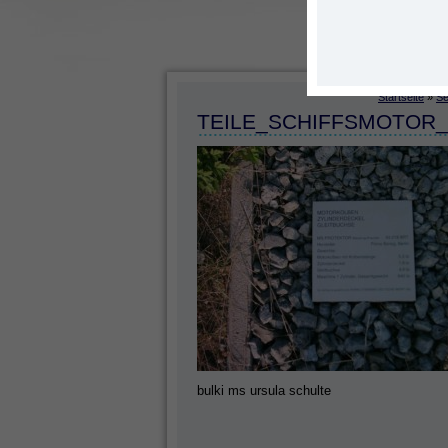
Startseite
»
Se
TEILE_SCHIFFSMOTOR_
bulki ms ursula schulte