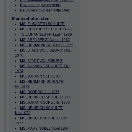
Dazu lernen, wo es geht !
De Düvel sitt up een lüttje Stee.
Mannschaftslisten
MS „ELISABETH SCHULTE“
MS „GÜNTHER SCHULTE“ 1971
TS „JOHANNES FRITZEN“ 1966
MS „ARENBERG“ Januar 1967
MS „HERMANN SCHULTE“ 1975
MS „STADT WOLFSBURG“ Mrz.
1976
MS „STADT WOLFSBURG“
MS „SUSANNE SCHULTE“ Okt.
1974
MS „JOHANN SCHULTE“
MS „HERMANN SCHULTE“
Okt.1973
MS „DOBERG“ Juli 1975
MS „HEINRICH SCHULTE“ 1975
MS „JOHANN SCHULTE“ 1976
MS „HEINRICH SCHULTE“
Nov.1972
MS „URSULA SCHULTE“ Feb.
1977
MS „MARY NÜBEL“ April 1964