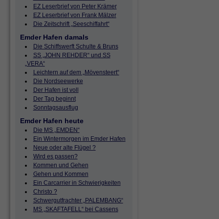
EZ Leserbrief von Peter Krämer
EZ Leserbrief von Frank Mälzer
Die Zeitschrift „Seeschiffahrt“
Emder Hafen damals
Die Schiffswerft Schulte & Bruns
SS „JOHN REHDER“ und SS
„VERA“
Leichtern auf dem „Mövensteert“
Die Nordseewerke
Der Hafen ist voll
Der Tag beginnt
Sonntagsausflug
Emder Hafen heute
Die MS „EMDEN“
Ein Wintermorgen im Emder Hafen
Neue oder alte Flügel ?
Wird es passen?
Kommen und Gehen
Gehen und Kommen
Ein Carcarrier in Schwierigkeiten
Christo ?
Schwergutfrachter „PALEMBANG“
MS „SKAFTAFELL“ bei Cassens