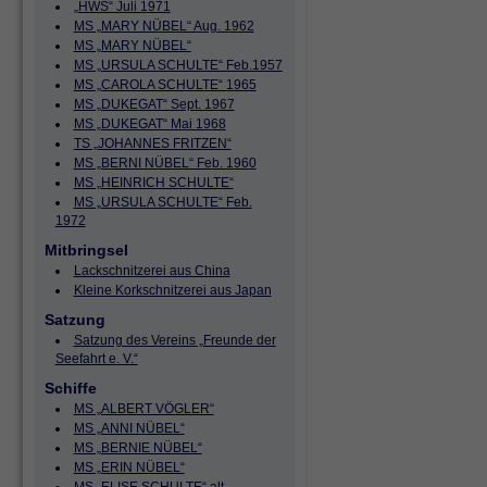
„HWS“ Juli 1971
MS „MARY NÜBEL“ Aug. 1962
MS „MARY NÜBEL“
MS „URSULA SCHULTE“ Feb.1957
MS „CAROLA SCHULTE“ 1965
MS „DUKEGAT“ Sept. 1967
MS „DUKEGAT“ Mai 1968
TS „JOHANNES FRITZEN“
MS „BERNI NÜBEL“ Feb. 1960
MS „HEINRICH SCHULTE“
MS „URSULA SCHULTE“ Feb.
1972
Mitbringsel
Lackschnitzerei aus China
Kleine Korkschnitzerei aus Japan
Satzung
Satzung des Vereins „Freunde der
Seefahrt e. V.“
Schiffe
MS „ALBERT VÖGLER“
MS „ANNI NÜBEL“
MS „BERNIE NÜBEL“
MS „ERIN NÜBEL“