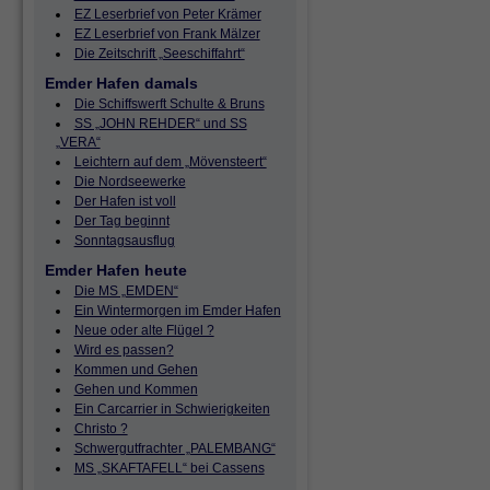
EZ Leserbrief von Peter Krämer
EZ Leserbrief von Frank Mälzer
Die Zeitschrift „Seeschiffahrt“
Emder Hafen damals
Die Schiffswerft Schulte & Bruns
SS „JOHN REHDER“ und SS
„VERA“
Leichtern auf dem „Mövensteert“
Die Nordseewerke
Der Hafen ist voll
Der Tag beginnt
Sonntagsausflug
Emder Hafen heute
Die MS „EMDEN“
Ein Wintermorgen im Emder Hafen
Neue oder alte Flügel ?
Wird es passen?
Kommen und Gehen
Gehen und Kommen
Ein Carcarrier in Schwierigkeiten
Christo ?
Schwergutfrachter „PALEMBANG“
MS „SKAFTAFELL“ bei Cassens