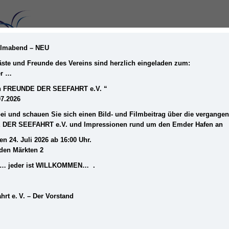
Filmabend – NEU
Gäste und Freunde des Vereins sind herzlich eingeladen zum:
er …
STARTSEITE
MUSEUM
DER VEREIN
ein FREUNDE DER SEEFAHRT e.V. “
07.2026
i und schauen Sie sich einen Bild- und Filmbeitrag über die vergange
 DER SEEFAHRT e.V. und Impressionen rund um den Emder Hafen an
en 24. Juli 2026 ab 16:00 Uhr.
iden Märkten 2
frei… jeder ist WILLKOMMEN… .
hrt e. V. – Der Vorstand