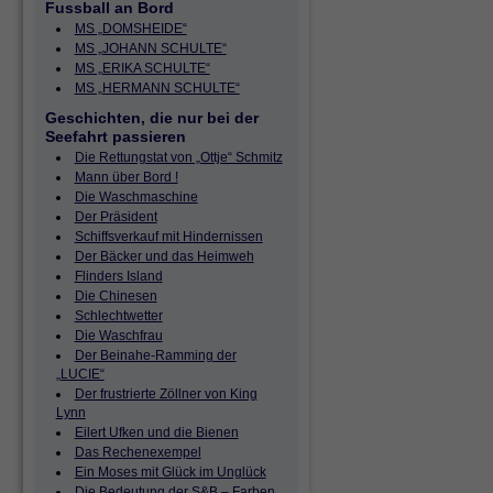
Fussball an Bord
MS „DOMSHEIDE“
MS „JOHANN SCHULTE“
MS „ERIKA SCHULTE“
MS „HERMANN SCHULTE“
Geschichten, die nur bei der
Seefahrt passieren
Die Rettungstat von „Ottje“ Schmitz
Mann über Bord !
Die Waschmaschine
Der Präsident
Schiffsverkauf mit Hindernissen
Der Bäcker und das Heimweh
Flinders Island
Die Chinesen
Schlechtwetter
Die Waschfrau
Der Beinahe-Ramming der
„LUCIE“
Der frustrierte Zöllner von King
Lynn
Eilert Ufken und die Bienen
Das Rechenexempel
Ein Moses mit Glück im Unglück
Die Bedeutung der S&B – Farben