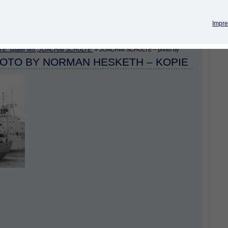
Impre
TE“ später MS „JOACHIM SCHULTE“
»
JOACHIM SCHULTE – photo by
HOTO BY NORMAN HESKETH – KOPIE