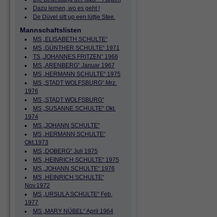
Dazu lernen, wo es geht !
De Düvel sitt up een lüttje Stee.
Mannschaftslisten
MS „ELISABETH SCHULTE“
MS „GÜNTHER SCHULTE“ 1971
TS „JOHANNES FRITZEN“ 1966
MS „ARENBERG“ Januar 1967
MS „HERMANN SCHULTE“ 1975
MS „STADT WOLFSBURG“ Mrz.
1976
MS „STADT WOLFSBURG“
MS „SUSANNE SCHULTE“ Okt.
1974
MS „JOHANN SCHULTE“
MS „HERMANN SCHULTE“
Okt.1973
MS „DOBERG“ Juli 1975
MS „HEINRICH SCHULTE“ 1975
MS „JOHANN SCHULTE“ 1976
MS „HEINRICH SCHULTE“
Nov.1972
MS „URSULA SCHULTE“ Feb.
1977
MS „MARY NÜBEL“ April 1964