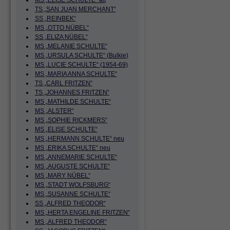
MS „ELISE SCHULTE“ alt
TS „SAN JUAN MERCHANT“
SS „REINBEK“
MS „OTTO NÜBEL“
SS „ELIZA NÜBEL“
MS „MELANIE SCHULTE“
MS „URSULA SCHULTE“ (Bulkie)
MS „LUCIE SCHULTE“ (1954-69)
MS „MARIA ANNA SCHULTE“
TS „CARL FRITZEN“
TS „JOHANNES FRITZEN“
MS „MATHILDE SCHULTE“
MS „ALSTER“
MS „SOPHIE RICKMERS“
MS „ELISE SCHULTE“
MS „HERMANN SCHULTE“ neu
MS „ERIKA SCHULTE“ neu
MS „ANNEMARIE SCHULTE“
MS „AUGUSTE SCHULTE“
MS „MARY NÜBEL“
MS „STADT WOLFSBURG“
MS „SUSANNE SCHULTE“
SS „ALFRED THEODOR“
MS „HERTA ENGELINE FRITZEN“
MS „ALFRED THEODOR“