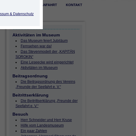
ÖFFNUNGSZEITEN
ANFAHRT
KONTAKT
ssum & Datenschutz
Aktivitäten im Museum
Das Museum feiert Jubiläum
Fernsehen war da!
Das Stevenmodell der „KAPITÄN
SOROKIN“
Eine Leseecke wird eingerichtet
Aktivitäten im Museum
Beitragsordnung
Die Beitragsordnung des Vereins
„Freunde der Seefahrt e. V.“
Beitrittserklärung
Die Beitrittserklärung „Freunde der
Seefahrt e. V.“
Besuch
Herr Schneider und Herr Kruse
Hilfe vom Landesmuseum
Ein paar Zahlen