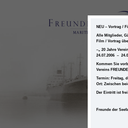
NEU – Vortrag / 
Alle Mitglieder, 
Film / Vortrag üb
–
„ 20 Jahre Ver
24.07.2006 – 24.
Kommen Sie vorbe
Vereins FREUNDE
Termin: Freitag, d
Ort: Zwischen be
Der Eintritt ist 
Freunde der Seefa