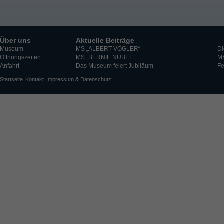
Über uns
Aktuelle Beiträge
Museum
MS „ALBERT VÖGLER“
Di
Öffnungszeiten
MS „BERNIE NÜBEL“
M
Anfahrt
Das Museum feiert Jubiläum
Fe
Startseite
Kontakt
Impressum & Datenschutz