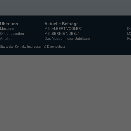
Über uns
Aktuelle Beiträge
Museum
MS „ALBERT VÖGLER“
Di
Öffnungszeiten
MS „BERNIE NÜBEL“
M
Anfahrt
Das Museum feiert Jubiläum
Fe
Startseite
Kontakt
Impressum & Datenschutz