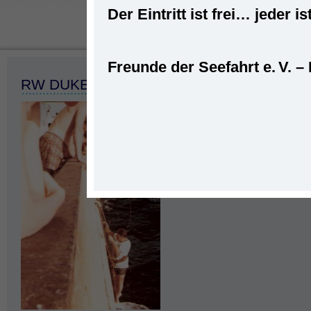
Der Eintritt ist frei… jede
Freunde der Seefahrt e. V. –
Startseite
»
Seeleute
»
Rainer Wagner mit
RW DUKEGAT 21