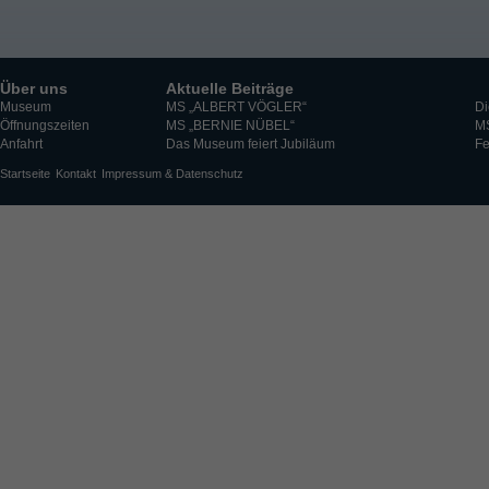
Über uns
Aktuelle Beiträge
Museum
MS „ALBERT VÖGLER“
Di
Öffnungszeiten
MS „BERNIE NÜBEL“
M
Anfahrt
Das Museum feiert Jubiläum
Fe
Startseite
Kontakt
Impressum & Datenschutz