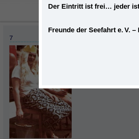
Der Eintritt ist frei… jede
Freunde der Seefahrt e. V. –
Startseite
»
Seeleute
»
Rainer Wa
7