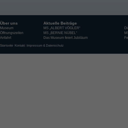
Über uns
Aktuelle Beiträge
Museum
MS „ALBERT VÖGLER“
Di
Öffnungszeiten
MS „BERNIE NÜBEL“
M
Anfahrt
Das Museum feiert Jubiläum
Fe
Startseite
Kontakt
Impressum & Datenschutz