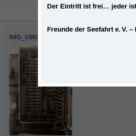
Der Eintritt ist frei… jede
Freunde der Seefahrt e. V. –
Startseite
»
Seeleute
»
Reinhard M
IMG_0383