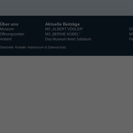
Über uns
Aktuelle Beiträge
Museum
MS „ALBERT VÖGLER“
Di
Öffnungszeiten
MS „BERNIE NÜBEL“
M
Anfahrt
Das Museum feiert Jubiläum
Fe
Startseite
Kontakt
Impressum & Datenschutz