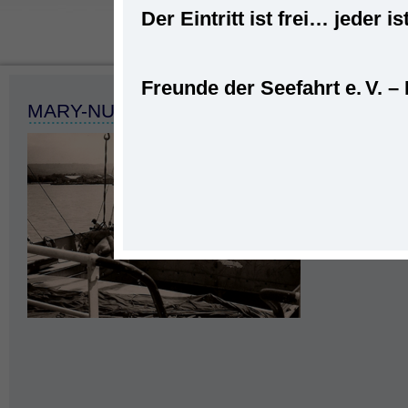
Der Eintritt ist frei… jede
Freunde der Seefahrt e. V. –
Startseite
»
Seeleute
»
Reinhard Metzg
MARY-NUEBEL-09