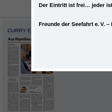
Der Eintritt ist frei… jede
Freunde der Seefahrt e. V. –
Startseite
»
Veranstaltungen
CURRY ESSEN 001 (2)