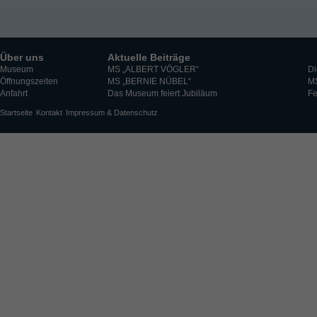
Über uns
Aktuelle Beiträge
Museum
MS „ALBERT VÖGLER“
Di
Öffnungszeiten
MS „BERNIE NÜBEL“
M
Anfahrt
Das Museum feiert Jubiläum
Fe
Startseite
Kontakt
Impressum & Datenschutz