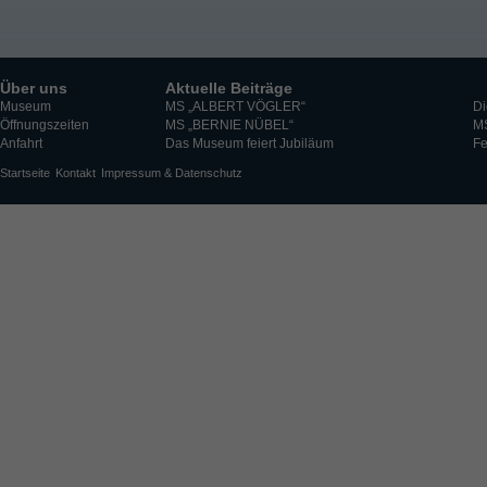
Über uns
Aktuelle Beiträge
Museum
MS „ALBERT VÖGLER“
Di
Öffnungszeiten
MS „BERNIE NÜBEL“
M
Anfahrt
Das Museum feiert Jubiläum
Fe
Startseite
Kontakt
Impressum & Datenschutz