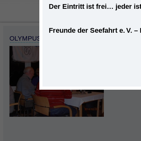
Der Eintritt ist frei… jede
Freunde der Seefahrt e. V. –
Startseite
»
Veranstaltungen
»
Kohlessen im Seemann
OLYMPUS DIGITAL CAMERA