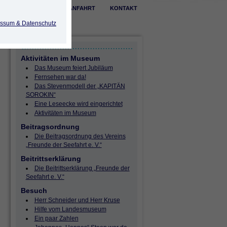
ÖFFNUNGSZEITEN
ANFAHRT
KONTAKT
ssum & Datenschutz
Aktivitäten im Museum
Das Museum feiert Jubiläum
Fernsehen war da!
Das Stevenmodell der „KAPITÄN
SOROKIN“
Eine Leseecke wird eingerichtet
Aktivitäten im Museum
Beitragsordnung
Die Beitragsordnung des Vereins
„Freunde der Seefahrt e. V.“
Beitrittserklärung
Die Beitrittserklärung „Freunde der
Seefahrt e. V.“
Besuch
Herr Schneider und Herr Kruse
Hilfe vom Landesmuseum
Ein paar Zahlen