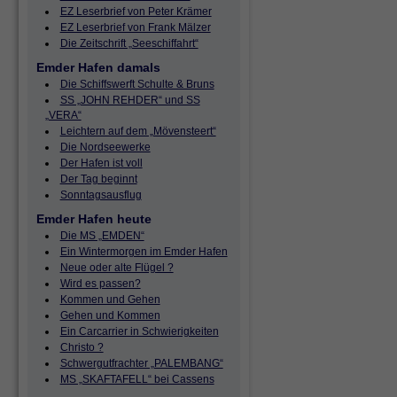
EZ Leserbrief von Peter Krämer
EZ Leserbrief von Frank Mälzer
Die Zeitschrift „Seeschiffahrt“
Emder Hafen damals
Die Schiffswerft Schulte & Bruns
SS „JOHN REHDER“ und SS
„VERA“
Leichtern auf dem „Mövensteert“
Die Nordseewerke
Der Hafen ist voll
Der Tag beginnt
Sonntagsausflug
Emder Hafen heute
Die MS „EMDEN“
Ein Wintermorgen im Emder Hafen
Neue oder alte Flügel ?
Wird es passen?
Kommen und Gehen
Gehen und Kommen
Ein Carcarrier in Schwierigkeiten
Christo ?
Schwergutfrachter „PALEMBANG“
MS „SKAFTAFELL“ bei Cassens