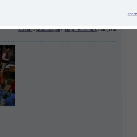
Impre
Startseite
»
Veranstaltungen
»
„Snirtje – Essen“ 2015
»
IMG_1810