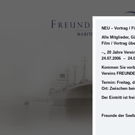
NEU – Vortrag / 
Alle Mitglieder, 
Film / Vortrag üb
–
„ 20 Jahre Ver
24.07.2006 – 24.
Kommen Sie vorbe
Vereins FREUNDE
Termin: Freitag, d
Ort: Zwischen be
Der Eintritt ist 
Freunde der Seefa