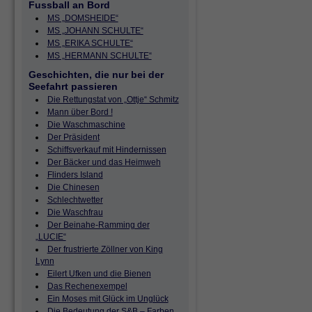
Fussball an Bord
MS „DOMSHEIDE“
MS „JOHANN SCHULTE“
MS „ERIKA SCHULTE“
MS „HERMANN SCHULTE“
Geschichten, die nur bei der
Seefahrt passieren
Die Rettungstat von „Ottje“ Schmitz
Mann über Bord !
Die Waschmaschine
Der Präsident
Schiffsverkauf mit Hindernissen
Der Bäcker und das Heimweh
Flinders Island
Die Chinesen
Schlechtwetter
Die Waschfrau
Der Beinahe-Ramming der
„LUCIE“
Der frustrierte Zöllner von King
Lynn
Eilert Ufken und die Bienen
Das Rechenexempel
Ein Moses mit Glück im Unglück
Die Bedeutung der S&B – Farben