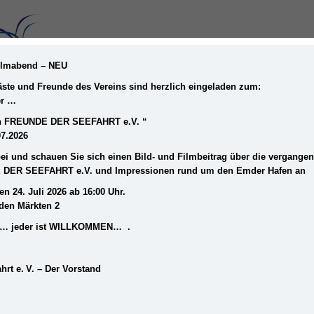
Filmabend – NEU
Gäste und Freunde des Vereins sind herzlich eingeladen zum:
er …
STARTSEITE
MUSEUM
DER VEREIN
ein FREUNDE DER SEEFAHRT e.V. “
07.2026
i und schauen Sie sich einen Bild- und Filmbeitrag über die vergange
 DER SEEFAHRT e.V. und Impressionen rund um den Emder Hafen an
en 24. Juli 2026 ab 16:00 Uhr.
iden Märkten 2
frei… jeder ist WILLKOMMEN… .
hrt e. V. – Der Vorstand