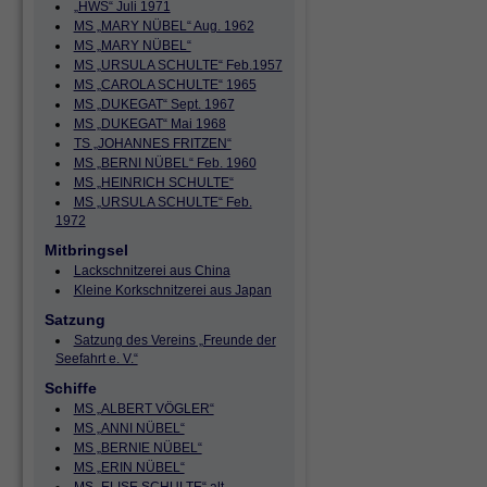
„HWS“ Juli 1971
MS „MARY NÜBEL“ Aug. 1962
MS „MARY NÜBEL“
MS „URSULA SCHULTE“ Feb.1957
MS „CAROLA SCHULTE“ 1965
MS „DUKEGAT“ Sept. 1967
MS „DUKEGAT“ Mai 1968
TS „JOHANNES FRITZEN“
MS „BERNI NÜBEL“ Feb. 1960
MS „HEINRICH SCHULTE“
MS „URSULA SCHULTE“ Feb.
1972
Mitbringsel
Lackschnitzerei aus China
Kleine Korkschnitzerei aus Japan
Satzung
Satzung des Vereins „Freunde der
Seefahrt e. V.“
Schiffe
MS „ALBERT VÖGLER“
MS „ANNI NÜBEL“
MS „BERNIE NÜBEL“
MS „ERIN NÜBEL“