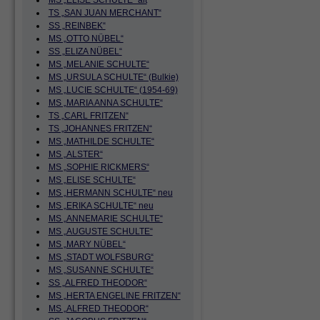
MS „ELISE SCHULTE“ alt
TS „SAN JUAN MERCHANT“
SS „REINBEK“
MS „OTTO NÜBEL“
SS „ELIZA NÜBEL“
MS „MELANIE SCHULTE“
MS „URSULA SCHULTE“ (Bulkie)
MS „LUCIE SCHULTE“ (1954-69)
MS „MARIA ANNA SCHULTE“
TS „CARL FRITZEN“
TS „JOHANNES FRITZEN“
MS „MATHILDE SCHULTE“
MS „ALSTER“
MS „SOPHIE RICKMERS“
MS „ELISE SCHULTE“
MS „HERMANN SCHULTE“ neu
MS „ERIKA SCHULTE“ neu
MS „ANNEMARIE SCHULTE“
MS „AUGUSTE SCHULTE“
MS „MARY NÜBEL“
MS „STADT WOLFSBURG“
MS „SUSANNE SCHULTE“
SS „ALFRED THEODOR“
MS „HERTA ENGELINE FRITZEN“
MS „ALFRED THEODOR“