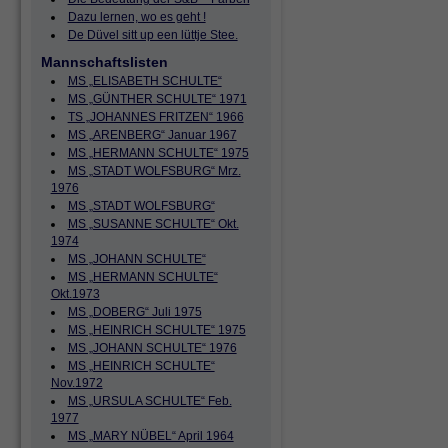
Dazu lernen, wo es geht !
De Düvel sitt up een lüttje Stee.
Mannschaftslisten
MS „ELISABETH SCHULTE“
MS „GÜNTHER SCHULTE“ 1971
TS „JOHANNES FRITZEN“ 1966
MS „ARENBERG“ Januar 1967
MS „HERMANN SCHULTE“ 1975
MS „STADT WOLFSBURG“ Mrz.
1976
MS „STADT WOLFSBURG“
MS „SUSANNE SCHULTE“ Okt.
1974
MS „JOHANN SCHULTE“
MS „HERMANN SCHULTE“
Okt.1973
MS „DOBERG“ Juli 1975
MS „HEINRICH SCHULTE“ 1975
MS „JOHANN SCHULTE“ 1976
MS „HEINRICH SCHULTE“
Nov.1972
MS „URSULA SCHULTE“ Feb.
1977
MS „MARY NÜBEL“ April 1964